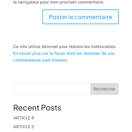
le navigateur pour mon prochain commentaire.
A
l
t
Ce site utilise Akismet pour réduire les indésirables.
e
En savoir plus sur la façon dont les données de vos
r
commentaires sont traitées
.
n
a
t
i
Rechercher
v
e
Recent Posts
:
ARTICLE 6
ARTICLE 5